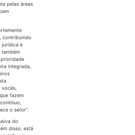
te pelas áreas
ebam
fortemente
, contribuindo
jurídica e
te também
prioridade
ra integrada,
eiros
sta
 vocês,
 que fazem
contínuo,
ece o setor”.
usiva do
lém disso, está