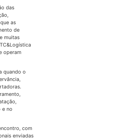
ão das
ção,
 que as
amento de
e muitas
NTC&Logística
ue operam
ca quando o
ervância,
rtadoras.
dramento,
atação,
 e no
 encontro, com
onais enviadas