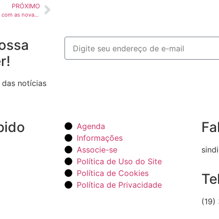
PRÓXIMO
Simples Nacional: o que muda com as novas regras da Reforma Tributária a partir de 2026
ossa
r!
 das notícias
pido
Fa
Agenda
Informações
Associe-se
sind
Política de Uso do Site
Política de Cookies
Te
Política de Privacidade
(19)