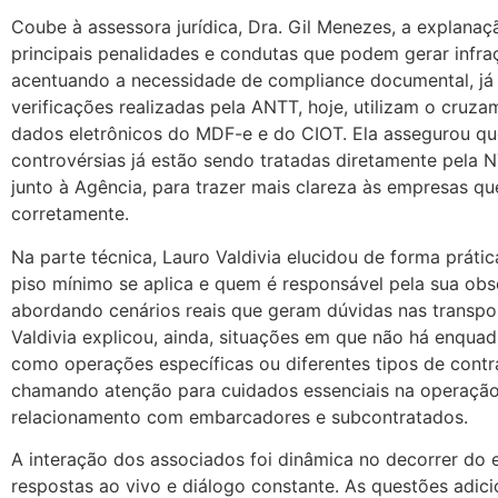
Coube à assessora jurídica, Dra. Gil Menezes, a explanaç
principais penalidades e condutas que podem gerar infra
acentuando a necessidade de compliance documental, já
verificações realizadas pela ANTT, hoje, utilizam o cruz
dados eletrônicos do MDF-e e do CIOT. Ela assegurou qu
controvérsias já estão sendo tratadas diretamente pela 
junto à Agência, para trazer mais clareza às empresas q
corretamente.
Na parte técnica, Lauro Valdivia elucidou de forma práti
piso mínimo se aplica e quem é responsável pela sua obs
abordando cenários reais que geram dúvidas nas transpo
Valdivia explicou, ainda, situações em que não há enqua
como operações específicas ou diferentes tipos de contr
chamando atenção para cuidados essenciais na operação
relacionamento com embarcadores e subcontratados.
A interação dos associados foi dinâmica no decorrer do
respostas ao vivo e diálogo constante. As questões adici