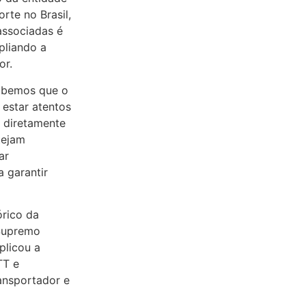
te no Brasil,
associadas é
pliando a
or.
sabemos que o
 estar atentos
m diretamente
tejam
ar
 garantir
órico da
 Supremo
plicou a
TT e
ransportador e