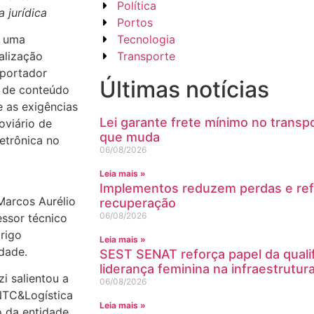
Política
 jurídica
Portos
Tecnologia
, uma
Transporte
alização
sportador
Últimas notícias
s de conteúdo
e as exigências
Lei garante frete mínimo no transpo
oviário de
que muda
letrônica no
06/08/2026
Leia mais »
Implementos reduzem perdas e ref
 Marcos Aurélio
recuperação
06/08/2026
essor técnico
rigo
Leia mais »
dade.
SEST SENAT reforça papel da quali
liderança feminina na infraestrutur
i salientou a
06/08/2026
 NTC&Logística
Leia mais »
o da entidade