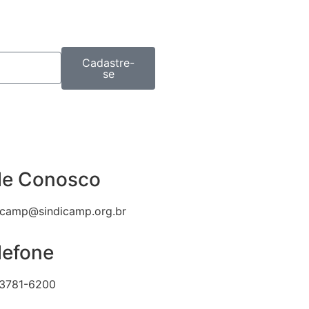
Cadastre-
se
le Conosco
icamp@sindicamp.org.br
lefone
 3781-6200