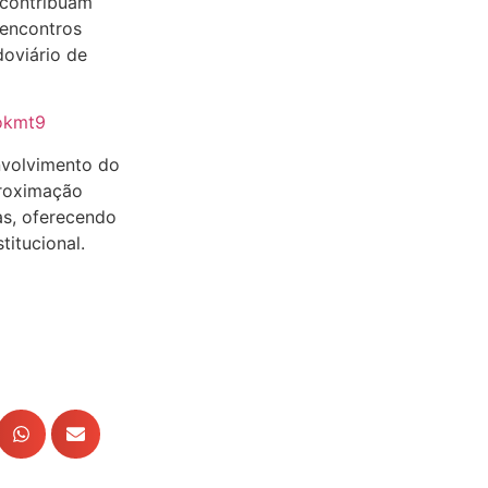
 contribuam
 encontros
doviário de
7okmt9
nvolvimento do
proximação
as, oferecendo
titucional.