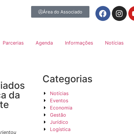
Área do Associado
Parcerias
Agenda
Informações
Notícias
Categorias
ciados
ca da
Notícias
Eventos
te
Economia
Gestão
Jurídico
Logística
orientou