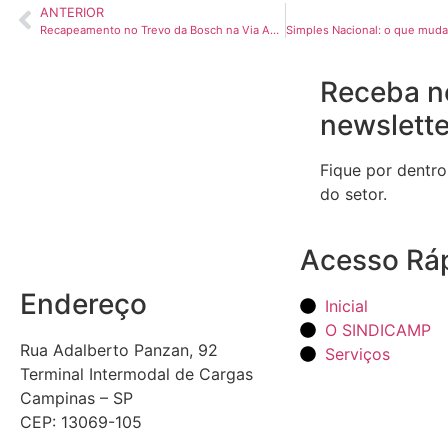
ANTERIOR
Recapeamento no Trevo da Bosch na Via Anhanguera altera o tráfego, nesta quarta (29)
Receba n
newslette
Fique por dentro
do setor.
Acesso Rá
Endereço
Inicial
O SINDICAMP
Rua Adalberto Panzan, 92
Serviços
Terminal Intermodal de Cargas
Campinas – SP
CEP: 13069-105