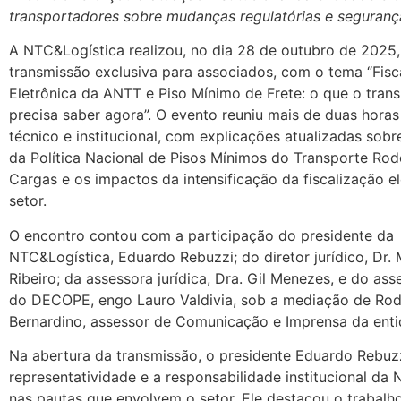
transportadores sobre mudanças regulatórias e segurança
A NTC&Logística realizou, no dia 28 de outubro de 2025
transmissão exclusiva para associados, com o tema “Fisc
Eletrônica da ANTT e Piso Mínimo de Frete: o que o tran
precisa saber agora”. O evento reuniu mais de duas hora
técnico e institucional, com explicações atualizadas sobr
da Política Nacional de Pisos Mínimos do Transporte Rod
Cargas e os impactos da intensificação da fiscalização e
setor.
O encontro contou com a participação do presidente da
NTC&Logística, Eduardo Rebuzzi; do diretor jurídico, Dr.
Ribeiro; da assessora jurídica, Dra. Gil Menezes, e do ass
do DECOPE, engo Lauro Valdivia, sob a mediação de Rod
Bernardino, assessor de Comunicação e Imprensa da enti
Na abertura da transmissão, o presidente Eduardo Rebuzz
representatividade e a responsabilidade institucional da
nas pautas que envolvem o setor. Ele destacou o trabalh