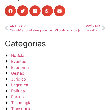
ANTERIOR
PRÓXIMO
Caminhões brasileiros podem emitir até 35% menos CO₂ frente aos europeus
CI pode votar projeto que exige sinalização em rodovias federais após obras
Categorias
Notícias
Eventos
Economia
Gestão
Jurídico
Logística
Política
Portos
Tecnologia
Transporte