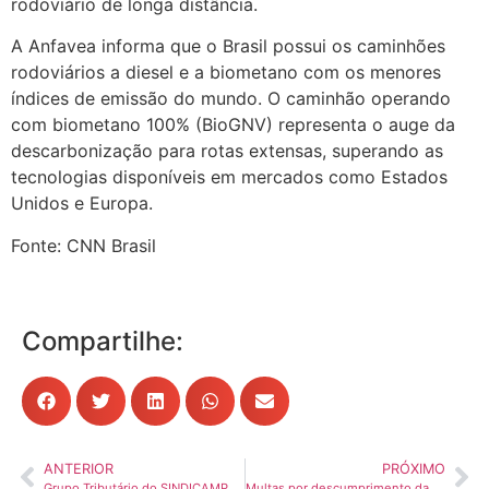
rodoviário de longa distância.
A Anfavea informa que o Brasil possui os caminhões
rodoviários a diesel e a biometano com os menores
índices de emissão do mundo. O caminhão operando
com biometano 100% (BioGNV) representa o auge da
descarbonização para rotas extensas, superando as
tecnologias disponíveis em mercados como Estados
Unidos e Europa.
Fonte: CNN Brasil
Compartilhe:
ANTERIOR
PRÓXIMO
Grupo Tributário do SINDICAMP discute impactos da Reforma Tributária e atualizações fiscais para o transporte de cargas
Multas por descumprimento da tabela de frete chegam a mais de 55 mil em fevereiro