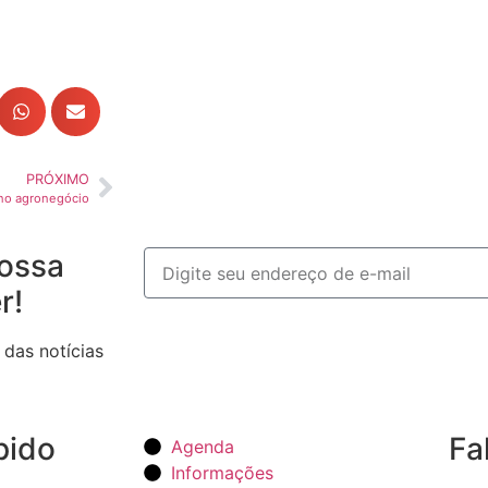
PRÓXIMO
e no agronegócio
ossa
r!
 das notícias
pido
Fa
Agenda
Informações