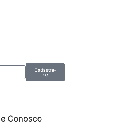
Cadastre-
se
le Conosco