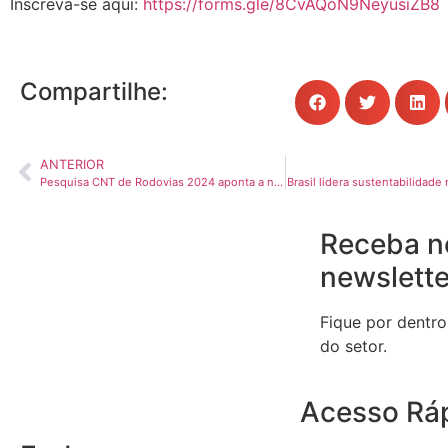
Inscreva-se aqui:
https://forms.gle/8CvAQoN9NeyusiZB8
Compartilhe:
ANTERIOR
Pesquisa CNT de Rodovias 2024 aponta a necessidade de reforço contínuo da infraestrutura rodoviária brasileira
Brasil lidera sustentabilidad
Receba n
newslette
Fique por dentro
do setor.
Acesso Rá