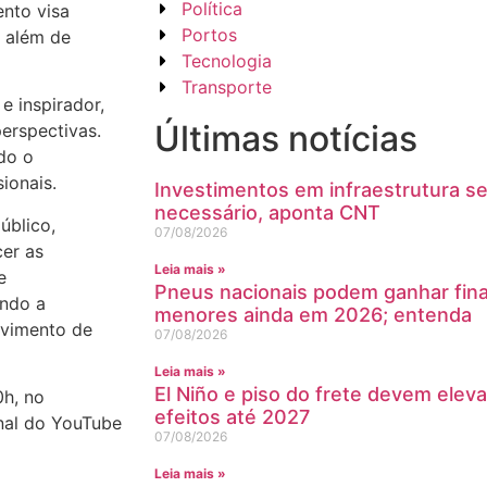
Política
nto visa
Portos
, além de
Tecnologia
Transporte
e inspirador,
Últimas notícias
erspectivas.
do o
ionais.
Investimentos em infraestrutura s
necessário, aponta CNT
úblico,
07/08/2026
er as
Leia mais »
e
Pneus nacionais podem ganhar fin
endo a
menores ainda em 2026; entenda
lvimento de
07/08/2026
Leia mais »
El Niño e piso do frete devem eleva
0h, no
efeitos até 2027
nal do YouTube
07/08/2026
Leia mais »