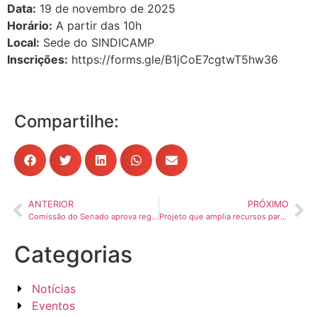
Data:
19 de novembro de 2025
Horário:
A partir das 10h
Local:
Sede do SINDICAMP
Inscrições:
https://forms.gle/B1jCoE7cgtwT5hw36
Compartilhe:
ANTERIOR
PRÓXIMO
Comissão do Senado aprova regra TIR para transporte internacional no Brasil
Projeto que amplia recursos para Sest/Senat vai à Câmara
Categorias
Notícias
Eventos