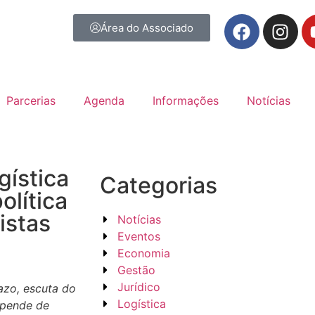
Área do Associado
Parcerias
Agenda
Informações
Notícias
gística
Categorias
olítica
istas
Notícias
Eventos
Economia
Gestão
Jurídico
azo, escuta do
Logística
epende de