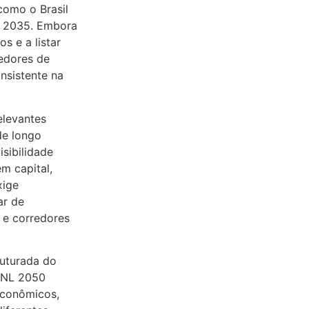
 como o Brasil
L 2035. Embora
s e a listar
redores de
nsistente na
elevantes
de longo
sibilidade
m capital,
xige
ar de
s e corredores
ruturada do
 PNL 2050
econômicos,