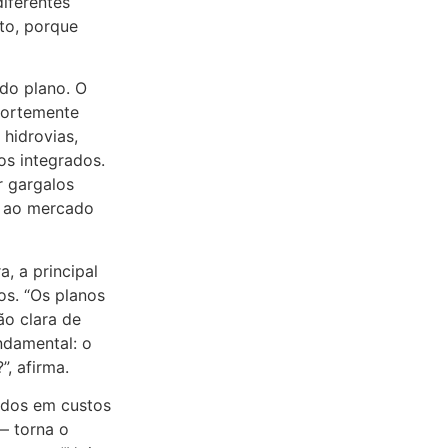
iferentes
to, porque
do plano. O
 fortemente
 hidrovias,
os integrados.
r gargalos
o ao mercado
a, a principal
os. “Os planos
ão clara de
ndamental: o
, afirma.
ados em custos
— torna o