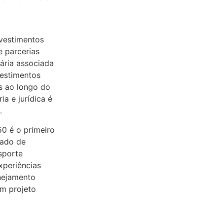
nvestimentos
e parcerias
iária associada
vestimentos
es ao longo do
ia e jurídica é
.
50 é o primeiro
rado de
sporte
xperiências
anejamento
um projeto