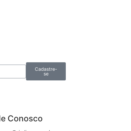
Cadastre-
se
le Conosco