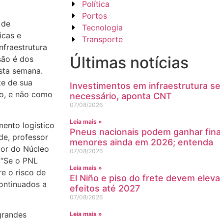
Política
Portos
 de
Tecnologia
icas e
Transporte
nfraestrutura
Últimas notícias
são é dos
sta semana.
te de sua
Investimentos em infraestrutura s
do, e não como
necessário, aponta CNT
07/08/2026
Leia mais »
ento logístico
Pneus nacionais podem ganhar fin
de, professor
menores ainda em 2026; entenda
tor do Núcleo
07/08/2026
. “Se o PNL
Leia mais »
e o risco de
El Niño e piso do frete devem eleva
continuados a
efeitos até 2027
07/08/2026
grandes
Leia mais »