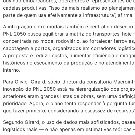
ouvindo embarcadores, operadores e representantes de d
cadeias produtivas. “Isso dá mais realismo ao planejamen
parte de quem usa efetivamente a infraestrutura”, afirma.
A integração entre modais também é central no desenho 
PNL 2050 busca equilibrar a matriz de transportes, hoje
concentrada no modal rodoviário, ao fortalecer ferrovias,
cabotagem e portos, organizados em corredores logístic
A proposta é reduzir custos, aumentar eficiência e mitiga
históricos no escoamento da produção e no atendiment
interno.
Para Olivier Girard, sócio-diretor da consultoria Macroinfr
inovação do PNL 2050 está na hierarquização dos projet
anteriores eram grandes listas de obras, sem uma definiç
prioridade. Agora, o plano tenta responder à pergunta fu
que fazer primeiro, considerando a escassez de recursos?”
Segundo Girard, o uso de dados mais sofisticados, base
logísticos reais — e não apenas em estimativas teóricas 