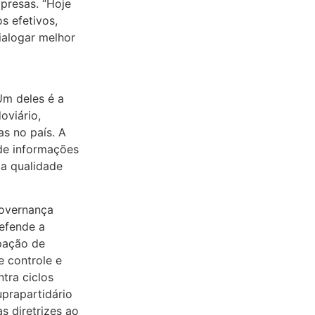
presas. “Hoje
s efetivos,
ialogar melhor
Um deles é a
oviário,
s no país. A
 de informações
 a qualidade
governança
efende a
ipação de
e controle e
tra ciclos
uprapartidário
s diretrizes ao