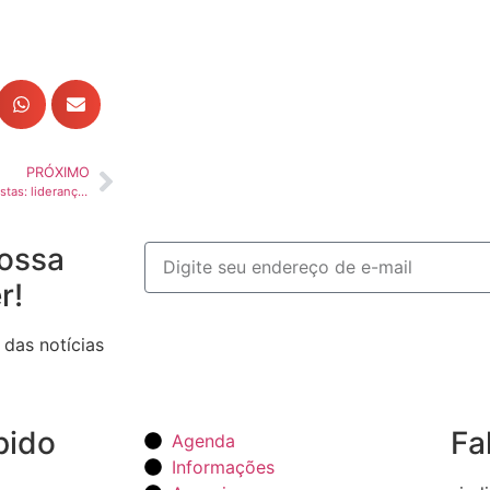
PRÓXIMO
O paradoxo das estradas paulistas: liderança em qualidade, mas custo alto para o transporte
ossa
r!
 das notícias
pido
Fa
Agenda
Informações