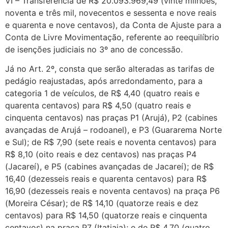
VI – Transferência de R$ 20.093.969,49 (vinte milhões,
noventa e três mil, novecentos e sessenta e nove reais
e quarenta e nove centavos), da Conta de Ajuste para a
Conta de Livre Movimentação, referente ao reequilíbrio
de isenções judiciais no 3º ano de concessão.
Já no Art. 2º, consta que serão alteradas as tarifas de
pedágio reajustadas, após arredondamento, para a
categoria 1 de veículos, de R$ 4,40 (quatro reais e
quarenta centavos) para R$ 4,50 (quatro reais e
cinquenta centavos) nas praças P1 (Arujá), P2 (cabines
avançadas de Arujá – rodoanel), e P3 (Guararema Norte
e Sul); de R$ 7,90 (sete reais e noventa centavos) para
R$ 8,10 (oito reais e dez centavos) nas praças P4
(Jacareí), e P5 (cabines avançadas de Jacareí); de R$
16,40 (dezesseis reais e quarenta centavos) para R$
16,90 (dezesseis reais e noventa centavos) na praça P6
(Moreira César); de R$ 14,10 (quatorze reais e dez
centavos) para R$ 14,50 (quatorze reais e cinquenta
centavos) na praça P7 (Itatiaia); e de R$ 4,70 (quatro