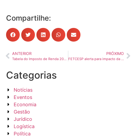
Compartilhe:
ANTERIOR
PRÓXIMO
Tabela do Imposto de Renda 2026: veja faixas, alíquotas e como calcular o IRPF
FETCESP alerta para impacto da reoneração da folha no Transporte Rodoviário de Cargas
Categorias
Notícias
Eventos
Economia
Gestão
Jurídico
Logística
Política