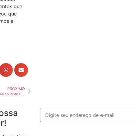
mentos que
cou que
omos e
PRÓXIMO
Estado estuda prolongar a Carvalho Pinto (SP-070) até Aparecida do Norte
ossa
r!