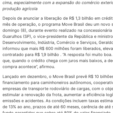
cima, especialmente com a expansão do comércio exteri
produção agrícola
Depois de anunciar a liberação de R$ 1,3 bilhão em crédi
mês de operação, o programa Move Brasil deu um novo s
domingo (8), durante evento realizado na concessionária
Guarulhos (SP), o vice-presidente da República e ministr
Desenvolvimento, Indústria, Comércio e Serviços, Gerald
informou que mais R$ 600 milhões foram liberados, eleva
contratado para R$ 1,9 bilhão . “A resposta foi muito boa.
que, quando o crédito chega com juros mais baixos, a de
compra acontece”, afirmou.
Lançado em dezembro, o Move Brasil prevê R$ 10 bilhõe
financiamento para caminhoneiros autônomos, cooperati
empresas de transporte rodoviário de cargas, com o obje
estimular a renovação da frota, aumentar a eficiência logí
emissões e acidentes. As condições incluem taxas estim
de 13% ao ano, prazos de até 60 meses, carência de até 
fundo garantidor que cobre até 80% do valor financiado.