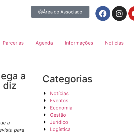
Área do Associado
Parcerias
Agenda
Informações
Notícias
hega a
Categorias
 diz
Notícias
Eventos
Economia
Gestão
Jurídico
que a
Logística
evista para