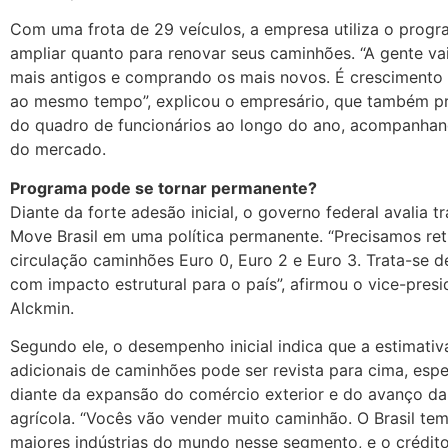
Com uma frota de 29 veículos, a empresa utiliza o progr
ampliar quanto para renovar seus caminhões. “A gente v
mais antigos e comprando os mais novos. É crescimento
ao mesmo tempo”, explicou o empresário, que também p
do quadro de funcionários ao longo do ano, acompanha
do mercado.
Programa pode se tornar permanente?
Diante da forte adesão inicial, o governo federal avalia t
Move Brasil em uma política permanente. “Precisamos ret
circulação caminhões Euro 0, Euro 2 e Euro 3. Trata-se
com impacto estrutural para o país”, afirmou o vice-pres
Alckmin.
Segundo ele, o desempenho inicial indica que a estimati
adicionais de caminhões pode ser revista para cima, esp
diante da expansão do comércio exterior e do avanço d
agrícola. “Vocês vão vender muito caminhão. O Brasil te
maiores indústrias do mundo nesse segmento, e o crédit