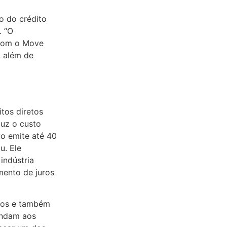
o do crédito
. “O
 Com o Move
, além de
tos diretos
duz o custo
vo emite até 40
u. Ele
indústria
ento de juros
vos e também
endam aos