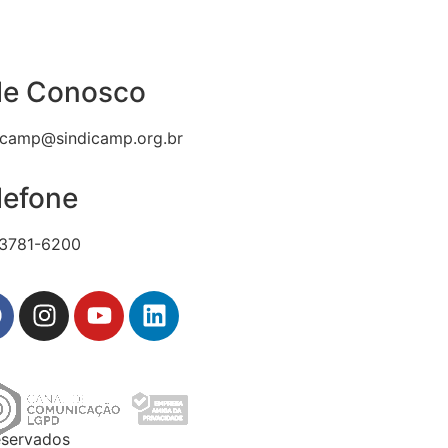
le Conosco
icamp@sindicamp.org.br
lefone
 3781-6200
eservados