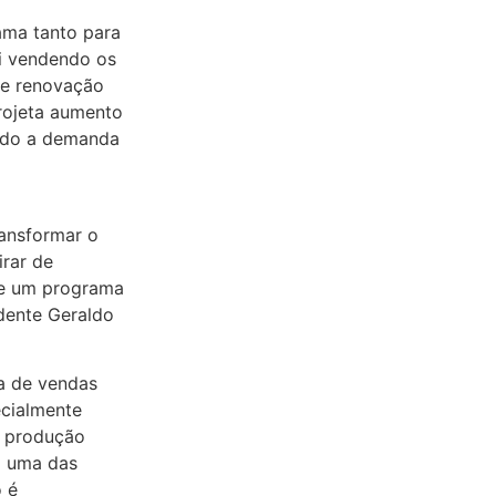
ama tanto para
ai vendendo os
 e renovação
rojeta aumento
ndo a demanda
ransformar o
irar de
 de um programa
idente Geraldo
va de vendas
ecialmente
a produção
m uma das
o é