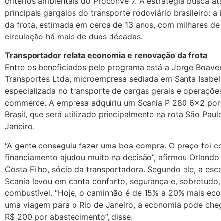
critérios ambientais do Proconve 7. A estratégia busca a
principais gargalos do transporte rodoviário brasileiro: a
da frota, estimada em cerca de 13 anos, com milhares de
circulação há mais de duas décadas.
Transportador relata economia e renovação da frota
Entre os beneficiados pelo programa está a Jorge Boave
Transportes Ltda, microempresa sediada em Santa Isabel 
especializada no transporte de cargas gerais e operaçõe
commerce. A empresa adquiriu um Scania P 280 6×2 po
Brasil, que será utilizado principalmente na rota São Paul
Janeiro.
“A gente conseguiu fazer uma boa compra. O preço foi c
financiamento ajudou muito na decisão”, afirmou Orlando
Costa Filho, sócio da transportadora. Segundo ele, a esc
Scania levou em conta conforto, segurança e, sobretudo
combustível. “Hoje, o caminhão é de 15% a 20% mais ec
uma viagem para o Rio de Janeiro, a economia pode cheg
R$ 200 por abastecimento”, disse.