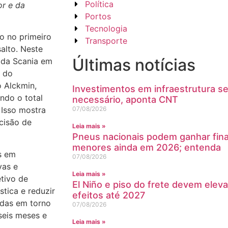
Política
or e da
Portos
Tecnologia
to no primeiro
Transporte
alto. Neste
Últimas notícias
 da Scania em
o do
o Alckmin,
Investimentos em infraestrutura s
ndo o total
necessário, aponta CNT
07/08/2026
 Isso mostra
cisão de
Leia mais »
Pneus nacionais podem ganhar fin
menores ainda em 2026; entenda
s em
07/08/2026
vas e
Leia mais »
tivo de
El Niño e piso do frete devem eleva
stica e reduzir
efeitos até 2027
adas em torno
07/08/2026
seis meses e
Leia mais »