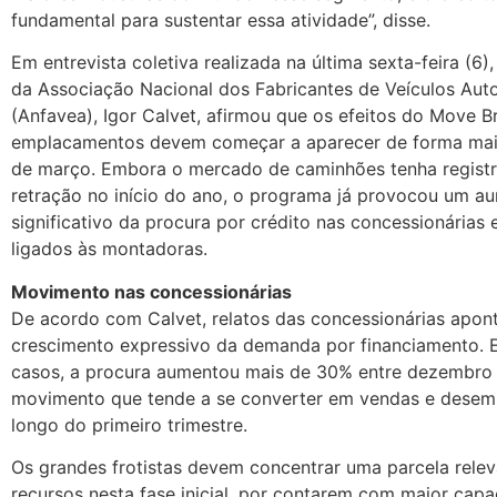
fundamental para sustentar essa atividade”, disse.
Em entrevista coletiva realizada na última sexta-feira (6)
da Associação Nacional dos Fabricantes de Veículos Au
(Anfavea), Igor Calvet, afirmou que os efeitos do Move Br
emplacamentos devem começar a aparecer de forma mais 
de março. Embora o mercado de caminhões tenha registr
retração no início do ano, o programa já provocou um a
significativo da procura por crédito nas concessionárias
ligados às montadoras.
Movimento nas concessionárias
De acordo com Calvet, relatos das concessionárias apo
crescimento expressivo da demanda por financiamento. 
casos, a procura aumentou mais de 30% entre dezembro e
movimento que tende a se converter em vendas e desem
longo do primeiro trimestre.
Os grandes frotistas devem concentrar uma parcela rele
recursos nesta fase inicial, por contarem com maior cap