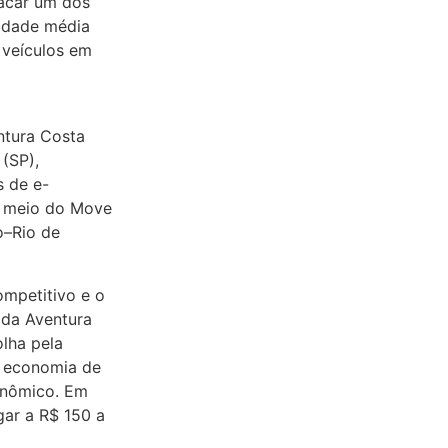
tacar um dos
 idade média
 veículos em
ntura Costa
(SP),
s de e-
r meio do Move
o–Rio de
ompetitivo e o
 da Aventura
olha pela
, economia de
onômico. Em
ar a R$ 150 a