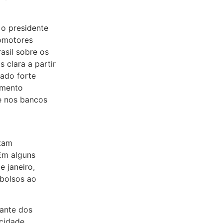
, o presidente
tomotores
asil sobre os
clara a partir
ado forte
umento
 e nos bancos
ntam
Em alguns
 janeiro,
bolsos ao
vante dos
acidade