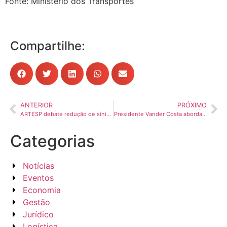
Fonte: Ministério dos Transportes
Compartilhe:
ANTERIOR
PRÓXIMO
ARTESP debate redução de sinistros nas estradas estaduais concedidas
Presidente Vander Costa aborda temas que impactarão o futuro do setor no evento Tendências 2025
Categorias
Notícias
Eventos
Economia
Gestão
Jurídico
Logística