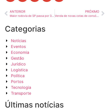
ANTERIOR
PRÓXIMO
Maior rodovia de SP passa por 30 cidades e chega até o MS; veja ranking
Venda de novas cotas de consórcio de caminhões recua 15% no primeiro semestre
Categorias
Notícias
Eventos
Economia
Gestão
Jurídico
Logística
Política
Portos
Tecnologia
Transporte
Últimas notícias