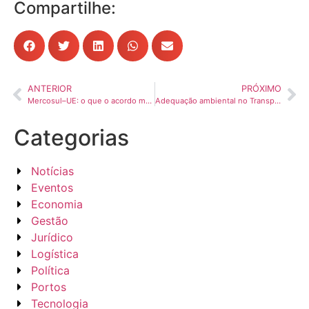
Compartilhe:
ANTERIOR
PRÓXIMO
Mercosul–UE: o que o acordo muda na estratégia das montadoras de caminhões no Brasil
Adequação ambiental no Transporte Rodoviário de Cargas passa a ser prioridade para as empresas
Categorias
Notícias
Eventos
Economia
Gestão
Jurídico
Logística
Política
Portos
Tecnologia