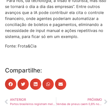
“Para nós, da tecnologia, a visão é futurista, mas isso
se tornará o dia a dia das empresas”. Entre outros
avanços que a IA pode contribuir ela cita o controle
financeiro, onde agentes poderiam automatizar a
conciliação de boletos e pagamentos, eliminando a
necessidade de input manual e ações repetitivas no
sistema, para ficar só em um exemplo.
Fonte: Frota&Cia
Compartilhe:
ANTERIOR
PRÓXIMO
Portos brasileiros registram melhor desempenho mensal da história: 124,7 milhões de toneladas
Vendas de pneus caem 0,8% no ano, puxadas pela retração no mercado de reposição