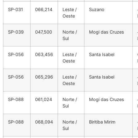
SP-031
066,214
Leste /
Suzano
Oeste
SP-039
047,500
Norte /
Mogi das Cruzes
Sul
SP-056
063,456
Leste /
Santa Isabel
Oeste
SP-056
065,296
Leste /
Santa Isabel
Oeste
SP-088
061,024
Norte /
Mogi das Cruzes
Sul
SP-088
068,094
Norte /
Biritiba Mirim
Sul