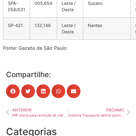
SPA-
005,654
Leste /
Suzano
058/031
Oeste
SP-421
132,146
Leste /
Nantes
Oeste
Fonte: Gazeta de São Paulo
Compartilhe:
ANTERIOR
PRÓXIMO
PRF alerta para restrição de tráfego de veículos pesados durante as festas de final do ano
Sistema Transporte define prioridades e agenda estratégica para 2026
Categorias