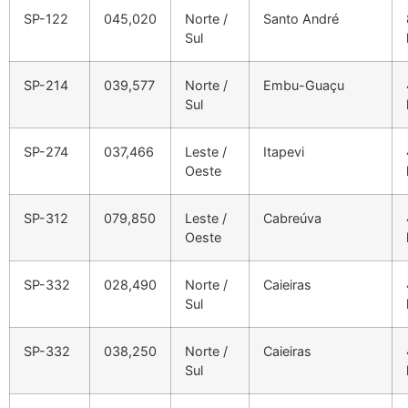
SP-122
045,020
Norte /
Santo André
Sul
SP-214
039,577
Norte /
Embu-Guaçu
Sul
SP-274
037,466
Leste /
Itapevi
Oeste
SP-312
079,850
Leste /
Cabreúva
Oeste
SP-332
028,490
Norte /
Caieiras
Sul
SP-332
038,250
Norte /
Caieiras
Sul