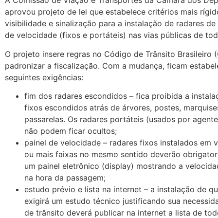
A Comissão de Viação e Transportes da Câmara dos De
aprovou projeto de lei que estabelece critérios mais rígi
visibilidade e sinalização para a instalação de radares de
de velocidade (fixos e portáteis) nas vias públicas de tod
O projeto insere regras no Código de Trânsito Brasileiro 
padronizar a fiscalização. Com a mudança, ficam estabel
seguintes exigências:
fim dos radares escondidos – fica proibida a instal
fixos escondidos atrás de árvores, postes, marquise
passarelas. Os radares portáteis (usados por agen
não podem ficar ocultos;
painel de velocidade – radares fixos instalados em 
ou mais faixas no mesmo sentido deverão obrigator
um painel eletrônico (display) mostrando a velocida
na hora da passagem;
estudo prévio e lista na internet – a instalação de q
exigirá um estudo técnico justificando sua necessid
de trânsito deverá publicar na internet a lista de to