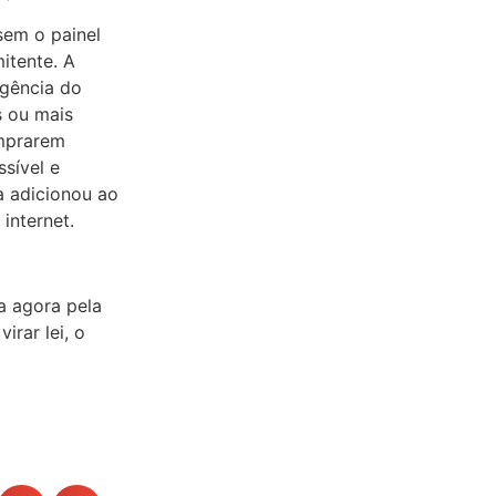
ssem o painel
itente. A
igência do
s ou mais
omprarem
ssível e
la adicionou ao
internet.
a agora pela
irar lei, o