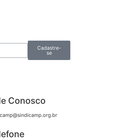
Cadastre-
se
le Conosco
icamp@sindicamp.org.br
lefone