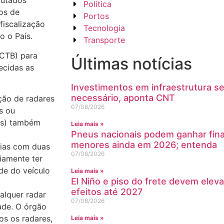
putados
Política
dos de
Portos
 fiscalização
Tecnologia
o o País.
Transporte
(CTB) para
Últimas notícias
ecidas as
Investimentos em infraestrutura s
necessário, aponta CNT
ação de radares
07/08/2026
s ou
tes) também
Leia mais »
Pneus nacionais podem ganhar fin
menores ainda em 2026; entenda
vias com duas
07/08/2026
iamente ter
de do veículo
Leia mais »
El Niño e piso do frete devem eleva
efeitos até 2027
ualquer radar
07/08/2026
ade. O órgão
dos os radares,
Leia mais »