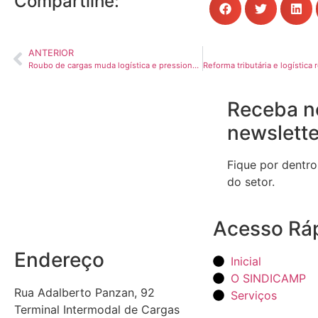
Compartilhe:
ANTERIOR
Roubo de cargas muda logística e pressiona frete no País
Receba n
newslette
Fique por dentro
do setor.
Acesso Rá
Endereço
Inicial
O SINDICAMP
Rua Adalberto Panzan, 92
Serviços
Terminal Intermodal de Cargas