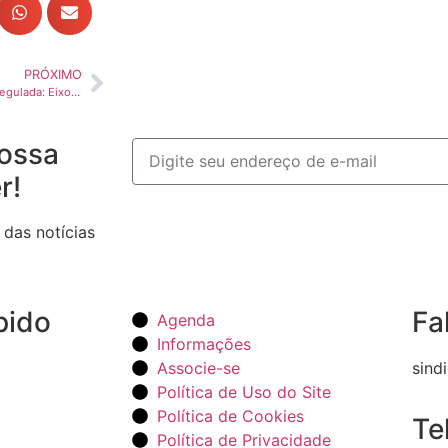
PRÓXIMO
Reforma tributária e logística regulada: Eixo estratégico da competitividade do Brasil
ossa
r!
 das notícias
pido
Fa
Agenda
Informações
Associe-se
sind
Política de Uso do Site
Política de Cookies
Te
Política de Privacidade