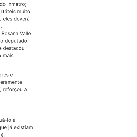
 do Inmetro;
rtáteis muito
e eles deverá
.
 Rosana Valle
 do deputado
le destacou
o mais
ores e
 meramente
, reforçou a
uá-lo à
que já existiam
n).