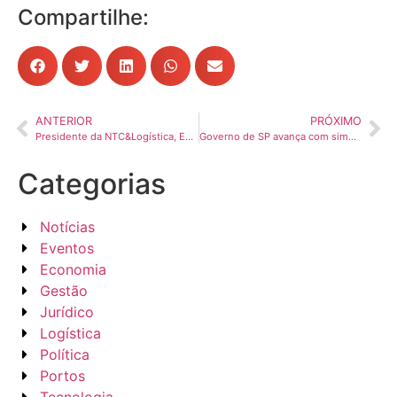
Compartilhe:
ANTERIOR
PRÓXIMO
Presidente da NTC&Logística, Eduardo Rebuzzi, recebe representantes da PRF em São Paulo para fortalecer ações de combate ao roubo de cargas
Governo de SP avança com simplificação tributária do ICMS
Categorias
Notícias
Eventos
Economia
Gestão
Jurídico
Logística
Política
Portos