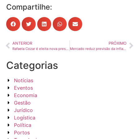
Compartilhe:
ANTERIOR
PRÓXIMO
Rafaela Cozar é eleita nova presidente do SINDICAMP para o triênio 2026-2028
Mercado reduz previsão da inflação para 4,46%, abaixo do teto da meta
Categorias
Notícias
Eventos
Economia
Gestão
Jurídico
Logística
Política
Portos