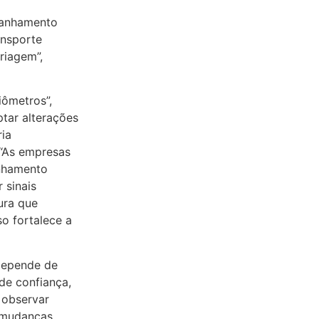
panhamento
ansporte
riagem”,
iômetros”,
ptar alterações
ria
 “As empresas
anhamento
 sinais
tura que
o fortalece a
 depende de
de confiança,
e observar
r mudanças,