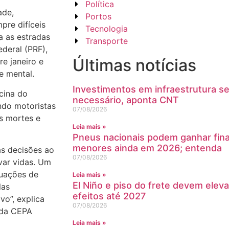
Política
ade,
Portos
pre difíceis
Tecnologia
 as estradas
Transporte
ederal (PRF),
Últimas notícias
e janeiro e
e mental.
Investimentos em infraestrutura s
cina do
necessário, aponta CNT
ndo motoristas
07/08/2026
s mortes e
Leia mais »
Pneus nacionais podem ganhar fin
menores ainda em 2026; entenda
as decisões ao
07/08/2026
var vidas. Um
tuações de
Leia mais »
El Niño e piso do frete devem eleva
las
efeitos até 2027
o”, explica
07/08/2026
 da CEPA
Leia mais »