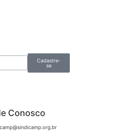
Cadastre-
se
le Conosco
icamp@sindicamp.org.br