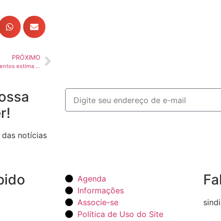
PRÓXIMO
Setor de máquinas e equipamentos estima fechar 16 mil postos de trabalho com tarifaço
ossa
r!
 das notícias
pido
Fa
Agenda
Informações
Associe-se
sind
Política de Uso do Site