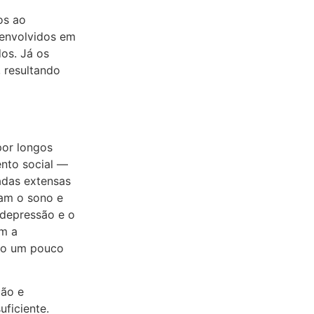
os ao
 envolvidos em
dos. Já os
 resultando
por longos
ento social —
adas extensas
cam o sono e
depressão e o
ém a
udo um pouco
ção e
uficiente.