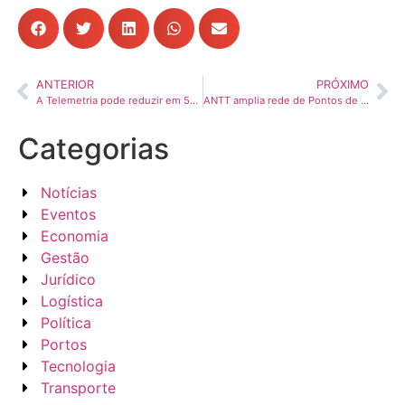
ANTERIOR
PRÓXIMO
A Telemetria pode reduzir em 50% as paradas de veículos por falhas e 40% dos custos totais de manutenção
ANTT amplia rede de Pontos de Parada e Descanso nas rodovias federais concedidas
Categorias
Notícias
Eventos
Economia
Gestão
Jurídico
Logística
Política
Portos
Tecnologia
Transporte