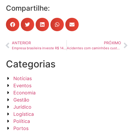
Compartilhe:
ANTERIOR
PRÓXIMO
Empresa brasileira investe R$ 140 milhões em projeto para implantar Corredor Verde com caminhões a biometano em SP
Acidentes com caminhões custam R$ 16 bilhões e expõem falhas operacionais
Categorias
Notícias
Eventos
Economia
Gestão
Jurídico
Logística
Política
Portos