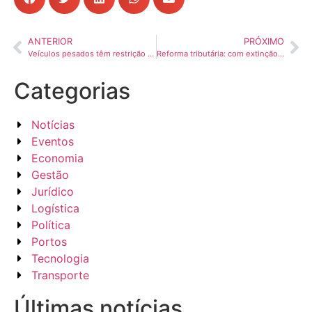
ANTERIOR
PRÓXIMO
Veículos pesados têm restrição de tráfego nas BRs, em datas especiais deste ano
Reforma tributária: com extinção do PIS, Cofins e IPI, R$ 40 bilhões em benefícios fiscais deixarão de existir em 2027
Categorias
Notícias
Eventos
Economia
Gestão
Jurídico
Logística
Política
Portos
Tecnologia
Transporte
Últimas notícias