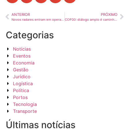
ANTERIOR
PRÓXIMO
Novos radares entram em operação em rodovias da região de Campinas nesta quarta-feira
COP30: diálogo amplo é caminho para avanço da descarbonização
Categorias
Notícias
Eventos
Economia
Gestão
Jurídico
Logística
Política
Portos
Tecnologia
Transporte
Últimas notícias