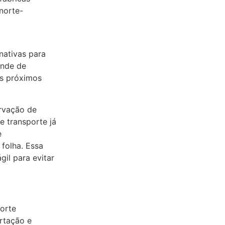
norte-
nativas para
ende de
os próximos
ervação de
e transporte já
e
 folha. Essa
gil para evitar
porte
rtação e