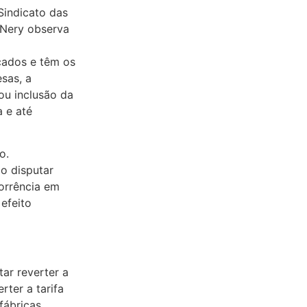
Sindicato das
 Nery observa
cados e têm os
sas, a
ou inclusão da
 e até
o.
o disputar
orrência em
efeito
ar reverter a
rter a tarifa
fábricas