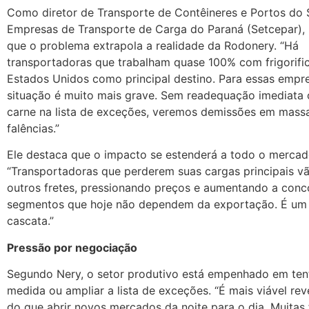
Como diretor de Transporte de Contêineres e Portos do 
Empresas de Transporte de Carga do Paraná (Setcepar),
que o problema extrapola a realidade da Rodonery. “Há
transportadoras que trabalham quase 100% com frigorifi
Estados Unidos como principal destino. Para essas empre
situação é muito mais grave. Sem readequação imediata 
carne na lista de exceções, veremos demissões em massa
falências.”
Ele destaca que o impacto se estenderá a todo o mercad
“Transportadoras que perderem suas cargas principais vã
outros fretes, pressionando preços e aumentando a conc
segmentos que hoje não dependem da exportação. É um 
cascata.”
Pressão por negociação
Segundo Nery, o setor produtivo está empenhado em tent
medida ou ampliar a lista de exceções. “É mais viável reve
do que abrir novos mercados da noite para o dia. Muitas 