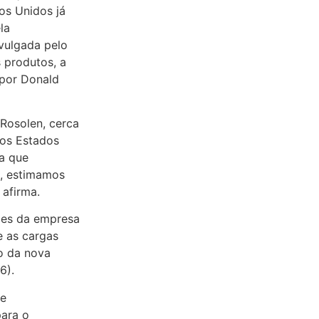
os Unidos já
la
ivulgada pelo
 produtos, a
 por Donald
Rosolen, cerca
os Estados
ga que
, estimamos
afirma.
ões da empresa
e as cargas
o da nova
6).
ue
para o