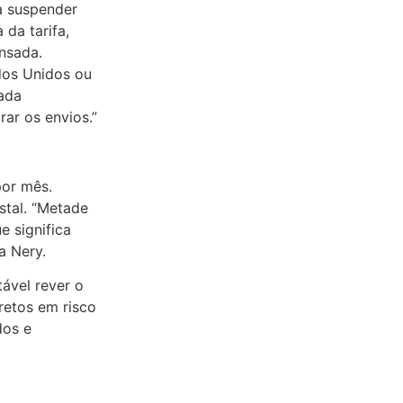
 a suspender
 da tarifa,
nsada.
dos Unidos ou
sada
ar os envios.”
por mês.
stal. “Metade
e significa
a Nery.
tável rever o
retos em risco
dos e