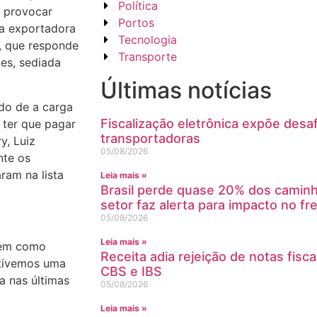
Política
a provocar
Portos
ia exportadora
Tecnologia
, que responde
Transporte
es, sediada
Últimas notícias
do de a carga
Fiscalização eletrônica expõe des
 ter que pagar
transportadoras
y, Luiz
05/08/2026
nte os
ram na lista
Leia mais »
Brasil perde quase 20% dos camin
setor faz alerta para impacto no fr
05/08/2026
Leia mais »
tem como
Receita adia rejeição de notas fis
 tivemos uma
CBS e IBS
 nas últimas
05/08/2026
Leia mais »