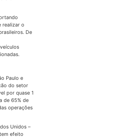
portando
 realizar o
rasileiros. De
veículos
ionadas.
ão Paulo e
ção do setor
el por quase 1
ca de 65% de
 das operações
ados Unidos –
tem efeito