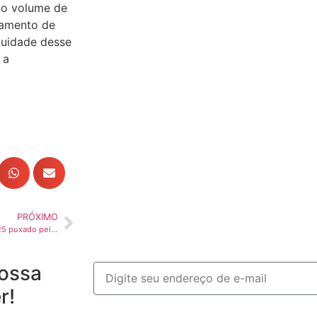
no volume de
namento de
inuidade desse
 a
PRÓXIMO
PIB paulista cresce 2% em 2025 puxado pela agropecuária
ossa
r!