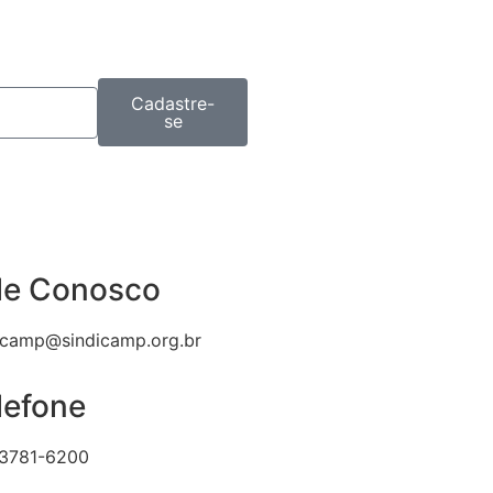
Cadastre-
se
le Conosco
icamp@sindicamp.org.br
lefone
 3781-6200