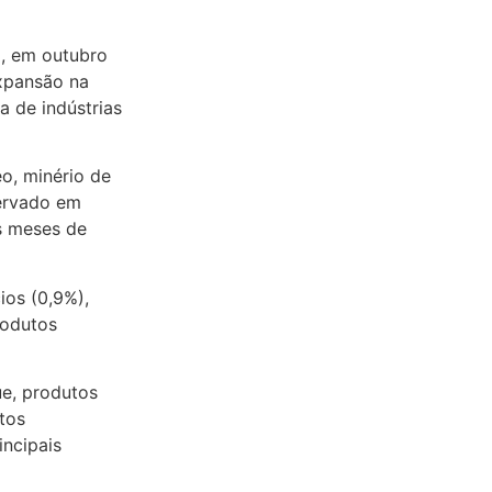
a, em outubro
xpansão na
a de indústrias
eo, minério de
servado em
s meses de
os (0,9%),
rodutos
e, produtos
tos
incipais