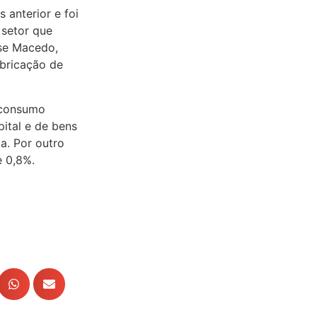
 anterior e foi
 setor que
sse Macedo,
abricação de
 consumo
ital e de bens
a. Por outro
e 0,8%.