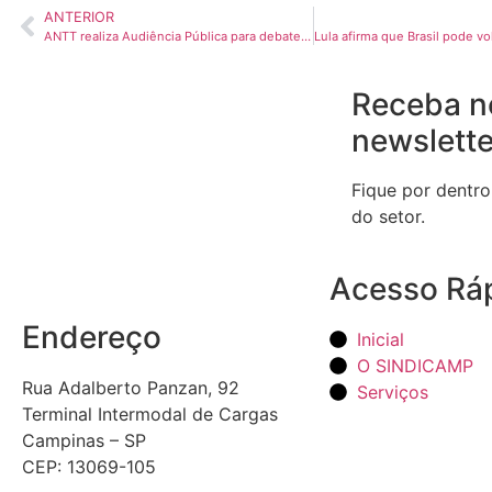
ANTERIOR
ANTT realiza Audiência Pública para debater Piso Mínimo de Frete
Receba n
newslette
Fique por dentro
do setor.
Acesso Rá
Endereço
Inicial
O SINDICAMP
Rua Adalberto Panzan, 92
Serviços
Terminal Intermodal de Cargas
Campinas – SP
CEP: 13069-105