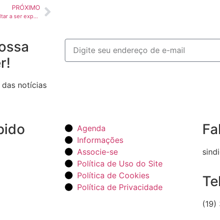
PRÓXIMO
Lula afirma que Brasil pode voltar a ser exportador de óleo diesel e gasolina
ossa
r!
 das notícias
pido
Fa
Agenda
Informações
Associe-se
sind
Política de Uso do Site
Política de Cookies
Te
Política de Privacidade
(19)