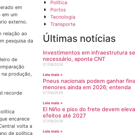
Política
sperado em
Portos
mo em um
Tecnologia
rio externo.
Transporte
m relação ao
Últimas notícias
em pesquisa da
Investimentos em infraestrutura s
necessário, aponta CNT
leiro de
07/08/2026
 comparação
 na produção,
Leia mais »
Pneus nacionais podem ganhar fin
menores ainda em 2026; entenda
el recorde
07/08/2026
Leia mais »
El Niño e piso do frete devem eleva
olítica
efeitos até 2027
 que encarece
07/08/2026
entral volta a
Leia mais »
no de política