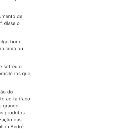
aumento de
, disse o
é algo bom…
ra cima ou
e sofreu o
rasileiros que
ção do
to ao tarifaço
e grande
os produtos
zação das
aliou André