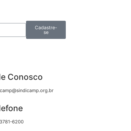
Cadastre-
se
le Conosco
icamp@sindicamp.org.br
lefone
 3781-6200