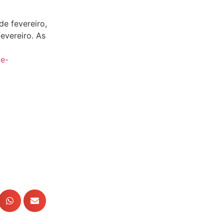
de fevereiro,
evereiro. As
de-