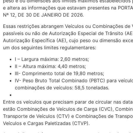
peso e ou dimensões aos limites máximos estabelecidos 
e altera as informações que estavam presentes na PORT
Nº 12, DE 30 DE JANEIRO DE 2026.
Essas restrições abrangem Veículos ou Combinações de V
passíveis ou não de Autorização Especial de Trânsito (AE
Autorização Específica (AE), cujo peso ou dimensão exc
um dos seguintes limites regulamentares:
I – Largura máxima: 2,60 metros;
II – Altura máxima: 4,40 metros;
III- Comprimento total de 19,80 metros;
IV- Peso Bruto Total Combinado (PBTC) para veícul
combinações de veículos: 58,5 toneladas.
Entre os veículos que precisam parar de circular nas data
estão Combinações de Veículos de Carga (CVC), Combi
Transporte de Veículos (CTV) e Combinações de Transpo
Veículos e Cargas Paletizadas (CTVP).