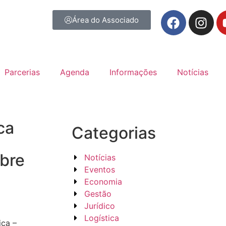
Área do Associado
Parcerias
Agenda
Informações
Notícias
ca
Categorias
obre
Notícias
Eventos
Economia
Gestão
Jurídico
Logística
ica –