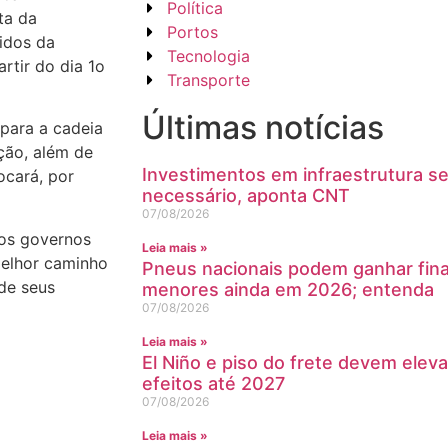
Política
ta da
Portos
idos da
Tecnologia
rtir do dia 1o
Transporte
Últimas notícias
 para a cadeia
ição, além de
Investimentos em infraestrutura s
ocará, por
necessário, aponta CNT
07/08/2026
 os governos
Leia mais »
melhor caminho
Pneus nacionais podem ganhar fin
 de seus
menores ainda em 2026; entenda
07/08/2026
Leia mais »
El Niño e piso do frete devem eleva
efeitos até 2027
07/08/2026
Leia mais »