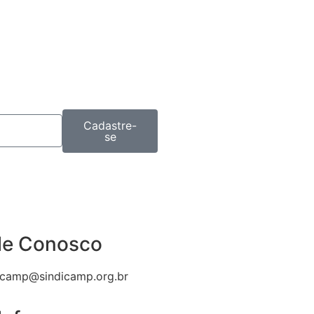
Cadastre-
se
le Conosco
icamp@sindicamp.org.br