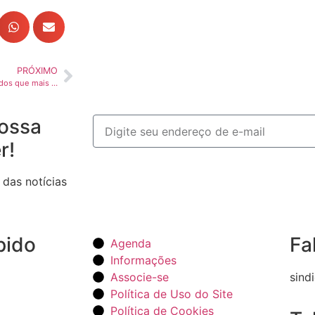
PRÓXIMO
São Paulo lidera lista dos Estados que mais perdem com tarifa de 50% de Trump
ossa
r!
 das notícias
pido
Fa
Agenda
Informações
Associe-se
sind
Política de Uso do Site
Política de Cookies