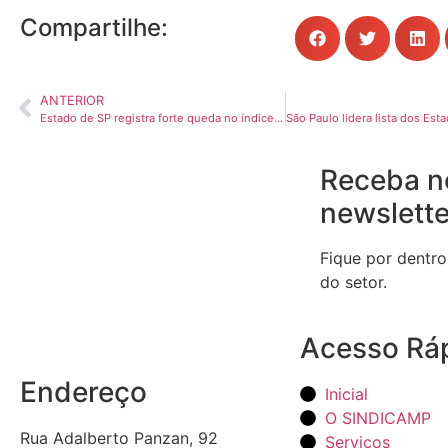
Compartilhe:
ANTERIOR
Estado de SP registra forte queda no índice de roubo e furto de veículos
Receba n
newslette
Fique por dentro
do setor.
Acesso Rá
Endereço
Inicial
O SINDICAMP
Rua Adalberto Panzan, 92
Serviços