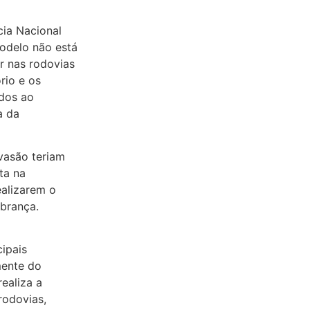
ia Nacional
odelo não está
r nas rodovias
rio e os
ados ao
a da
vasão teriam
ta na
ealizarem o
brança.
ipais
mente do
realiza a
rodovias,