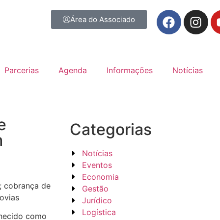
Área do Associado
Parcerias
Agenda
Informações
Notícias
e
Categorias
m
Notícias
Eventos
Economia
; cobrança de
Gestão
ovias
Jurídico
Logística
nhecido como