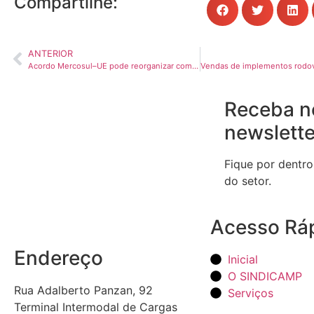
Compartilhe:
ANTERIOR
Acordo Mercosul–UE pode reorganizar comércio e logística transatlântica
Receba n
newslette
Fique por dentro
do setor.
Acesso Rá
Endereço
Inicial
O SINDICAMP
Rua Adalberto Panzan, 92
Serviços
Terminal Intermodal de Cargas