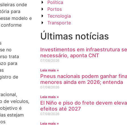
Política
sileiras onde
Portos
tória para
Tecnologia
nesse modelo e
Transporte
, conforme
Últimas notícias
s
Investimentos em infraestrutura s
ise no
necessário, aponta CNT
rso trata
07/08/2026
azo para
as
Leia mais »
Pneus nacionais podem ganhar fin
gistro de
menores ainda em 2026; entenda
07/08/2026
acional,
Leia mais »
o de veículos,
El Niño e piso do frete devem eleva
objetivo é
efeitos até 2027
07/08/2026
ias estejam
dos
Leia mais »