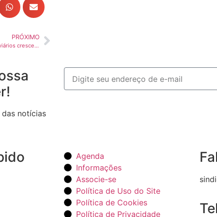
PRÓXIMO
Vendas de implementos rodoviários crescem 12,5% em fevereiro e indicam recuperação do setor
ossa
r!
 das notícias
pido
Fa
Agenda
Informações
Associe-se
sind
Política de Uso do Site
Política de Cookies
Te
Política de Privacidade