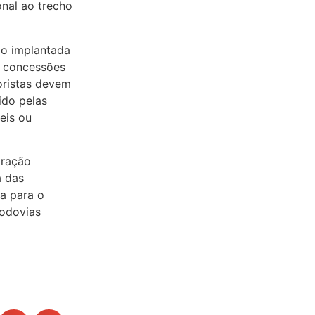
onal ao trecho
do implantada
s concessões
oristas devem
ido pelas
eis ou
gração
a das
ca para o
rodovias