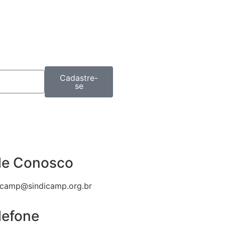
Cadastre-
se
le Conosco
icamp@sindicamp.org.br
lefone