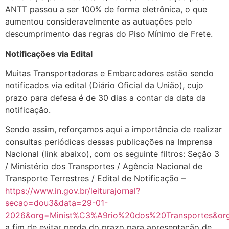
ANTT passou a ser 100% de forma eletrônica, o que
aumentou consideravelmente as autuações pelo
descumprimento das regras do Piso Mínimo de Frete.
Notificações via Edital
Muitas Transportadoras e Embarcadores estão sendo
notificados via edital (Diário Oficial da União), cujo
prazo para defesa é de 30 dias a contar da data da
notificação.
Sendo assim, reforçamos aqui a importância de realizar
consultas periódicas dessas publicações na Imprensa
Nacional (link abaixo), com os seguinte filtros: Seção 3
/ Ministério dos Transportes / Agência Nacional de
Transporte Terrestres / Edital de Notificação –
https://www.in.gov.br/leiturajornal?
secao=dou3&data=29-01-
2026&org=Minist%C3%A9rio%20dos%20Transportes&or
a fim de evitar perda do prazo para apresentação de