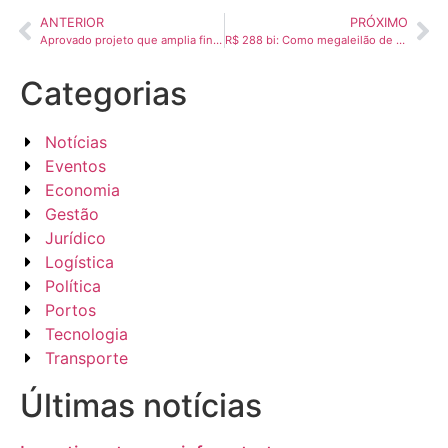
ANTERIOR
PRÓXIMO
Aprovado projeto que amplia financiamento do SEST e SENAT
R$ 288 bi: Como megaleilão de rodovias e ferrovias pode mexer com ações do setor?
Categorias
Notícias
Eventos
Economia
Gestão
Jurídico
Logística
Política
Portos
Tecnologia
Transporte
Últimas notícias