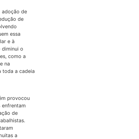
a adoção de
redução de
olvendo
buem essa
lar e à
 diminui o
res, como a
 e na
a toda a cadeia
bém provocou
s enfrentam
ação de
abalhistas.
ataram
muitas a