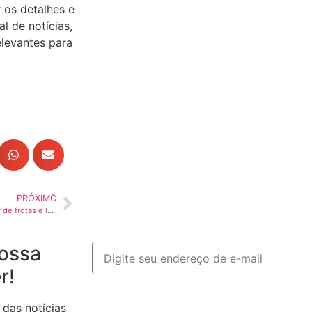
r os detalhes e
 de notícias,
levantes para
PRÓXIMO
Participação feminina no setor de frotas e logística no Brasil salta de 15 para 22%
ossa
r!
 das notícias