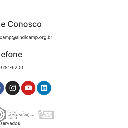
le Conosco
icamp@sindicamp.org.br
lefone
 3781-6200
eservados