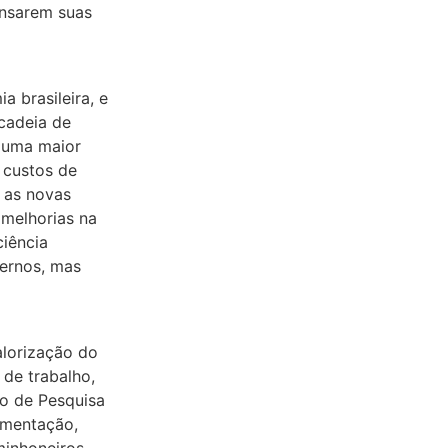
ensarem suas
 brasileira, e
cadeia de
 uma maior
 custos de
 as novas
melhorias na
ciência
dernos, mas
alorização do
 de trabalho,
to de Pesquisa
ementação,