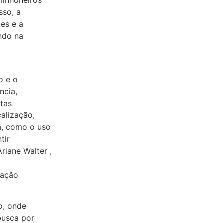
minhoneiros
sso, a
tes e a
indo na
o e o
ncia,
stas
alização,
a, como o uso
tir
iane Walter ,
mação
o, onde
busca por