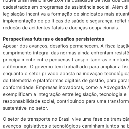
houve uma melhora de 20% na qualidade de vida dos ca
cadastrados em programas de assistência social. Além di
legislação incentiva a formação de sindicatos mais atuan
implementação de políticas de saúde e segurança, reflet
redução de acidentes fatais e doenças ocupacionais.
Perspectivas futuras e desafios persistentes
Apesar dos avanços, desafios permanecem. A fiscalizaçã
cumprimento integral das normas ainda enfrentam resistê
principalmente entre pequenas transportadoras e motori
autônomos. O governo tem trabalhado para ampliar a fisc
enquanto o setor privado aposta na inovação tecnológic
de telemetria e plataformas digitais de gestão, para garan
conformidade. Empresas inovadoras, como a Advogada Ar
exemplificam a integração entre legislação, tecnologia e
responsabilidade social, contribuindo para uma transfor
sustentável no setor.
O setor de transporte no Brasil vive uma fase de transiçã
avanços legislativos e tecnológicos caminham juntos na 