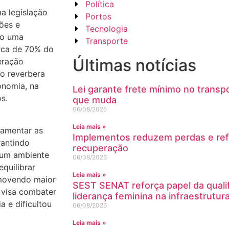
Política
ma legislação
Portos
ções e
Tecnologia
mo uma
Transporte
rca de 70% do
Últimas notícias
eração
ão reverbera
onomia, na
Lei garante frete mínimo no transpo
s.
que muda
06/08/2026
Leia mais »
ulamentar as
Implementos reduzem perdas e ref
rantindo
recuperação
e um ambiente
06/08/2026
quilibrar
Leia mais »
omovendo maior
SEST SENAT reforça papel da quali
 visa combater
liderança feminina na infraestrutur
a e dificultou
06/08/2026
Leia mais »