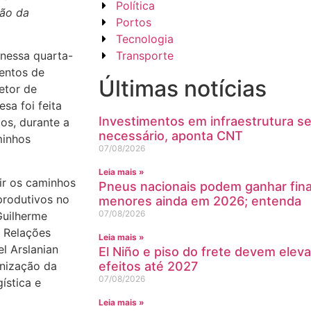
Política
ção da
Portos
Tecnologia
Transporte
nessa quarta-
mentos de
Últimas notícias
setor de
sa foi feita
Investimentos em infraestrutura s
os, durante a
necessário, aponta CNT
minhos
07/08/2026
Leia mais »
tir os caminhos
Pneus nacionais podem ganhar fin
produtivos no
menores ainda em 2026; entenda
07/08/2026
Guilherme
e Relações
Leia mais »
l Arslanian
El Niño e piso do frete devem eleva
anização da
efeitos até 2027
07/08/2026
gística e
Leia mais »