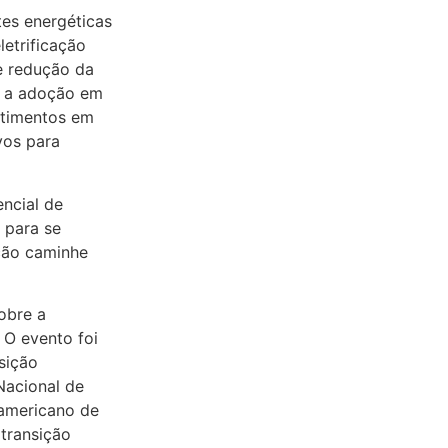
es energéticas
etrificação
de redução da
e a adoção em
estimentos em
vos para
encial de
 para se
ação caminhe
obre a
 O evento foi
sição
Nacional de
ramericano de
transição