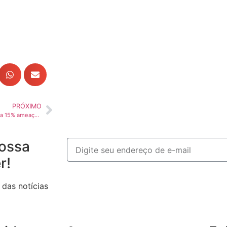
PRÓXIMO
Sem previsão de queda, Selic a 15% ameaça recuperação do mercado de caminhões
ossa
r!
 das notícias