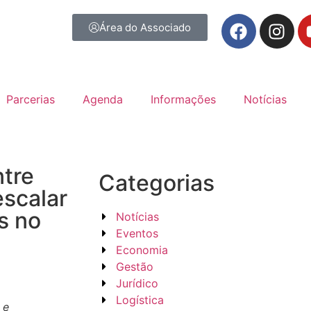
Área do Associado
Parcerias
Agenda
Informações
Notícias
tre
Categorias
escalar
s no
Notícias
Eventos
Economia
Gestão
Jurídico
Logística
 e