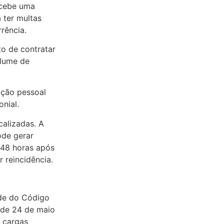
ecebe uma
 ter multas
rência.
o de contratar
olume de
ação pessoal
nial.
calizadas. A
ode gerar
 48 horas após
r reincidência.
ade do Código
r de 24 de maio
e cargas