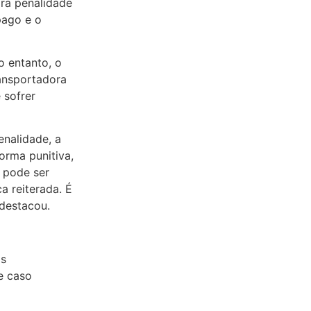
ira penalidade
pago e o
o entanto, o
ransportadora
 sofrer
enalidade, a
rma punitiva,
 pode ser
a reiterada. É
destacou.
os
e caso