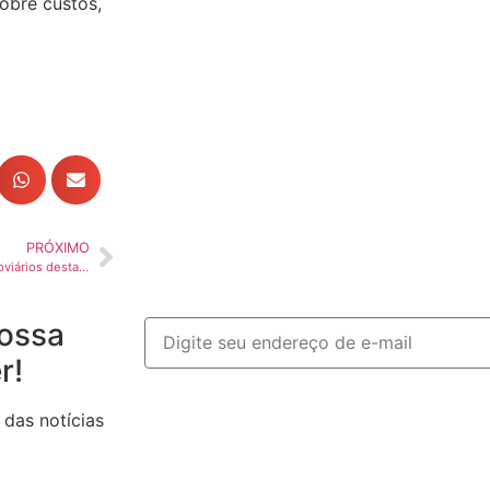
obre custos,
PRÓXIMO
Indústria de implementos rodoviários destaca boas vendas em março
ossa
r!
 das notícias