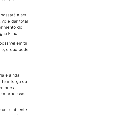
passará a ser
ivo é dar total
primento do
gna Filho.
ossível emitir
mo, o que pode
ia e ainda
á têm força de
 empresas
sem processos
de um ambiente