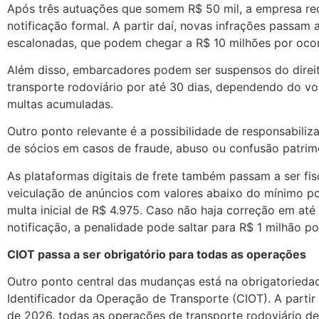
Após três autuações que somem R$ 50 mil, a empresa r
notificação formal. A partir daí, novas infrações passam a
escalonadas, que podem chegar a R$ 10 milhões por ocor
Além disso, embarcadores podem ser suspensos do direit
transporte rodoviário por até 30 dias, dependendo do v
multas acumuladas.
Outro ponto relevante é a possibilidade de responsabiliz
de sócios em casos de fraude, abuso ou confusão patrimo
As plataformas digitais de frete também passam a ser fis
veiculação de anúncios com valores abaixo do mínimo p
multa inicial de R$ 4.975. Caso não haja correção em até
notificação, a penalidade pode saltar para R$ 1 milhão po
CIOT passa a ser obrigatório para todas as operações
Outro ponto central das mudanças está na obrigatoried
Identificador da Operação de Transporte (CIOT). A parti
de 2026, todas as operações de transporte rodoviário d