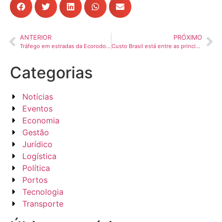
ANTERIOR
PRÓXIMO
Tráfego em estradas da Ecorodovias cresce 17,2% no 1º semestre
Custo Brasil está entre as principais barreiras da competitividade industrial, revela pesquisa da CNI
Categorias
Notícias
Eventos
Economia
Gestão
Jurídico
Logística
Política
Portos
Tecnologia
Transporte