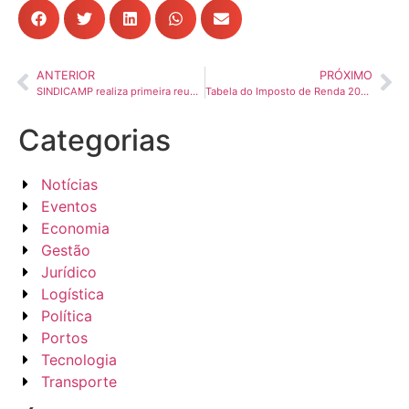
ANTERIOR
PRÓXIMO
SINDICAMP realiza primeira reunião com a coordenação da COMJOVEM Campinas e oficializa nova liderança do núcleo
Tabela do Imposto de Renda 2026: veja faixas, alíquotas e como calcular o IRPF
Categorias
Notícias
Eventos
Economia
Gestão
Jurídico
Logística
Política
Portos
Tecnologia
Transporte