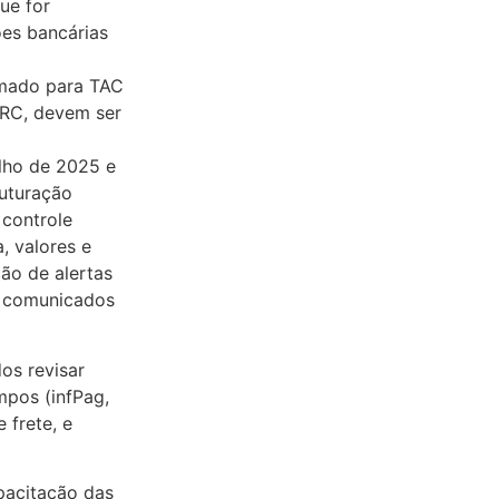
ue for
es bancárias
rmado para TAC
TRC, devem ser
lho de 2025 e
ruturação
 controle
, valores e
ão de alertas
o comunicados
os revisar
mpos (infPag,
 frete, e
pacitação das