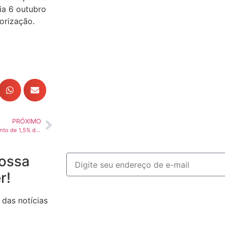
ia 6 outubro
orização.
PRÓXIMO
Banco Central prevê crescimento de 1,5% do PIB em 2026
ossa
r!
 das notícias