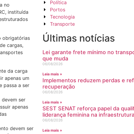
Política
va no
Portos
C, instituída
Tecnologia
estruturados
Transporte
Últimas notícias
 obrigatórias
 de cargas,
Lei garante frete mínimo no transpo
ransportes
que muda
06/08/2026
nte da carga
Leia mais »
ir apenas um
Implementos reduzem perdas e ref
 passa a ser
recuperação
06/08/2026
o devem ser
Leia mais »
ssuir apenas
SEST SENAT reforça papel da quali
das
liderança feminina na infraestrutur
06/08/2026
ento devem ser
Leia mais »