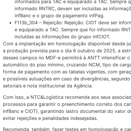
informados para TAC e equiparado a TAC. Sempre q
informado RNTRC, devem ser incluídas as informaçõ
infBanc e o grupo de pagamento infPag.
F113b_304 – Rejeição: Rejeição: CIOT deve ser info
e equiparado a TAC. Sempre que for informado RN
incluídas as informações do grupo infCIOT.
Com a implantação em homologação disponível desde ju
a produção prevista para o dia 6 outubro de 2025, a est
desses campos no MDF-e permitirá à ANTT intensificar o
automático do piso mínimo, cruzando NCM, tipo de carga
forma de pagamento com as tabelas vigentes, com geraç
e possíveis autuações em caso de divergências, segund
setoriais e nota institucional da Agência.
Com isso, a NTC&Logística recomenda aos seus associad
processos para garantir o preenchimento correto dos ca
infBanc e CIOT), garantindo lastro documental do valor de
evitar rejeições e penalidades indesejadas.
Recomenda, também, fazer testes em homologação e ca