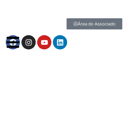
Área do Associado
Usuário ou E-mail
*
Senha
*
Mantenha-me conectado