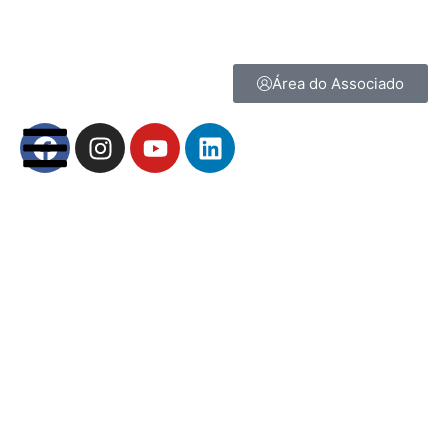
Área do Associado
Usuário ou E-mail
*
Senha
*
Mantenha-me conectado