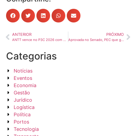
ANTERIOR
PRÓXIMO
ANTT vence no P3C 2026 com dois dos principais prêmios e consolida liderança nacional em gestão pública e sustentabilidade na infraestrutura
Aprovada no Senado, PEC que garante locais de descanso para motoristas segue para a Câmara dos Deputados
Categorias
Notícias
Eventos
Economia
Gestão
Jurídico
Logística
Política
Portos
Tecnologia