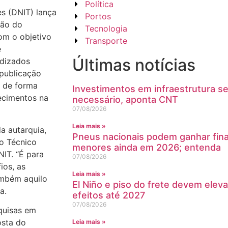
Política
s (DNIT) lança
Portos
ção do
Tecnologia
om o objetivo
Transporte
e
Últimas notícias
ndizados
 publicação
, de forma
Investimentos em infraestrutura s
ecimentos na
necessário, aponta CNT
07/08/2026
Leia mais »
a autarquia,
Pneus nacionais podem ganhar fin
no Técnico
menores ainda em 2026; entenda
NIT. “É para
07/08/2026
ios, as
Leia mais »
ambém aquilo
El Niño e piso do frete devem eleva
a.
efeitos até 2027
07/08/2026
quisas em
osta do
Leia mais »