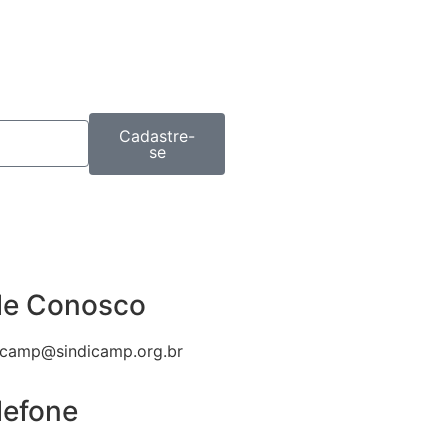
Cadastre-
se
le Conosco
icamp@sindicamp.org.br
lefone