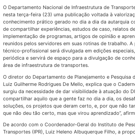
O Departamento Nacional de Infraestrutura de Transporte
nesta terça-feira (23) uma publicação voltada à valoriza
conhecimento prático gerado no dia a dia da autarquia c
de compartilhar experiências, estudos de caso, relatos d
implementação de programas, artigos de opinião e apre
reunidos pelos servidores em suas rotinas de trabalho. A
técnico-profissional será divulgada em edições especiais
periódica e servirá de espaço para a divulgação de conh
área de infraestrutura de transportes.
O diretor do Departamento de Planejamento e Pesquisa d
Luiz Guilherme Rodrigues De Mello, explica que o Cader
surgiu da necessidade de dar visibilidade à atuação do D
compartilhar aquilo que a gente faz no dia a dia, os desaf
soluções, os projetos que deram certo, e, por que não t
que não deu tão certo, mas que virou aprendizado”, afirm
De acordo com o Coordenador-Geral do Instituto de Pes
Transportes (IPR), Luiz Heleno Albuquerque Filho, a prop