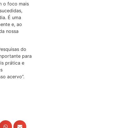
m o foco mais
-sucedidas,
dia. É uma
ente e, ao
da nossa
Pesquisas do
mportante para
is prática e
as
sso acervo”.