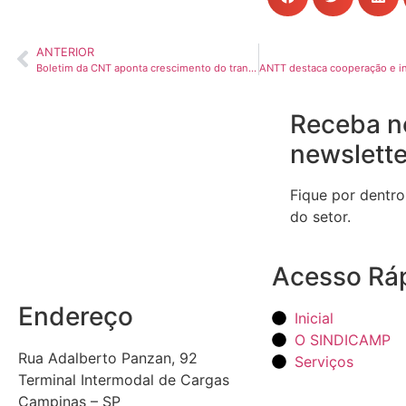
ANTERIOR
Boletim da CNT aponta crescimento do transporte acima da média do PIB no 2º trimestre
Receba n
newslette
Fique por dentro
do setor.
Acesso Rá
Endereço
Inicial
O SINDICAMP
Rua Adalberto Panzan, 92
Serviços
Terminal Intermodal de Cargas
Campinas – SP