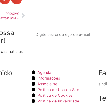
PRÓXIMO
ANTT destaca cooperação e inovação para descarbonização do transporte no Motiva 2035
ossa
r!
 das notícias
pido
Fa
Agenda
Informações
Associe-se
sind
Política de Uso do Site
Política de Cookies
Te
Política de Privacidade