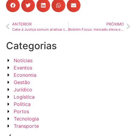
ANTERIOR
PRÓXIMO
Cabe à Justiça comum analisar contrato de transportador autônomo de carga
Boletim Focus: mercado eleva estimativa de inflação em 2024, 2025 e 2026, com estouro da meta neste ano
Categorias
Notícias
Eventos
Economia
Gestão
Jurídico
Logística
Política
Portos
Tecnologia
Transporte