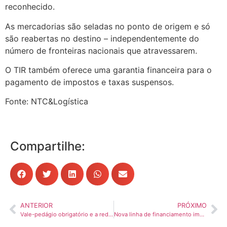
reconhecido.
As mercadorias são seladas no ponto de origem e só
são reabertas no destino – independentemente do
número de fronteiras nacionais que atravessarem.
O TIR também oferece uma garantia financeira para o
pagamento de impostos e taxas suspensos.
Fonte: NTC&Logística
Compartilhe:
ANTERIOR
PRÓXIMO
Vale-pedágio obrigatório e a redução equitativa da pena privada do artigo 8º da Lei nº 10.209/2001
Nova linha de financiamento impulsiona modernização da frota e eficiência do transporte rodoviário de cargas, aponta CNT